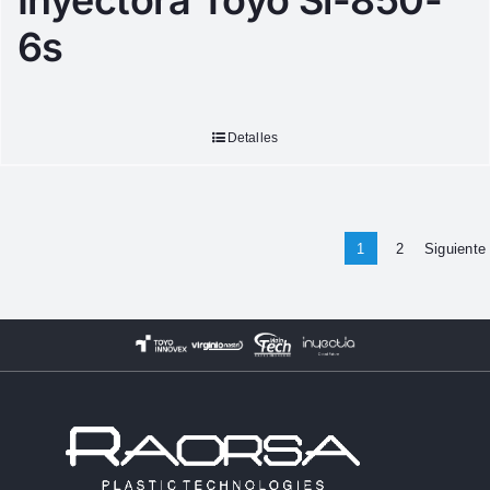
Inyectora Toyo Si-850-
6s
Detalles
1
2
Siguiente