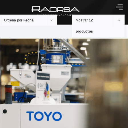
Ordena por
Fecha
Mostrar
12
productos