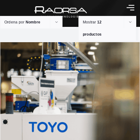
Ordena por
Nombre
Mostrar
12
productos