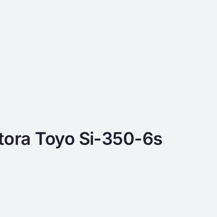
tora Toyo Si-350-6s