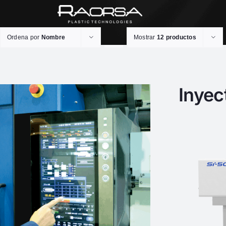
Ordena por
Nombre
Mostrar
12 productos
Inyec