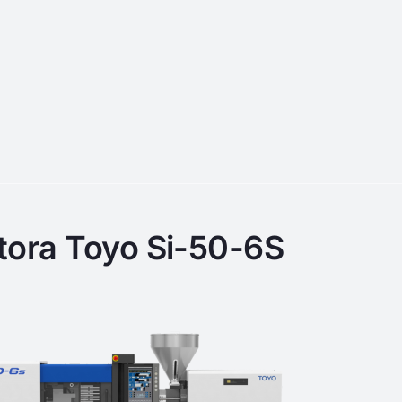
tora Toyo Si-50-6S