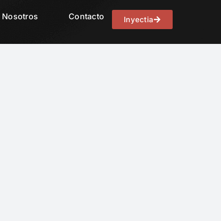
Nosotros
Contacto
Inyectia