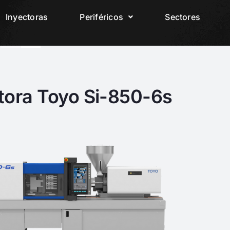
Inyectoras
Periféricos
Sectores
tora Toyo Si-850-6s