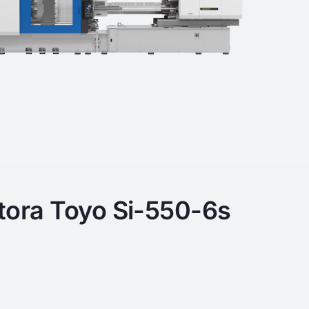
tora Toyo Si-550-6s