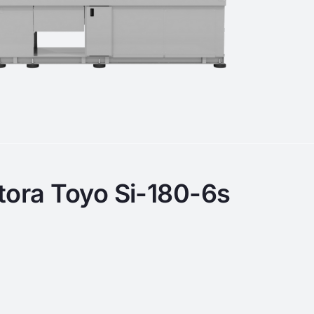
tora Toyo Si-180-6s