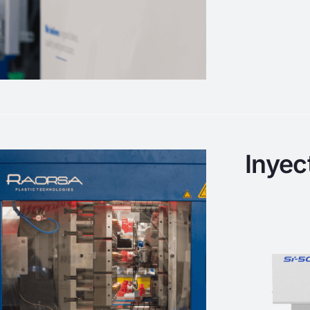
Inyec