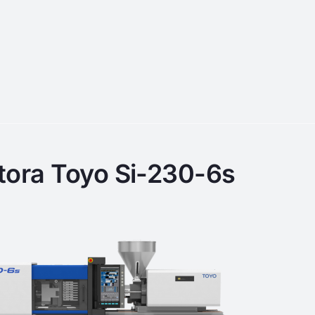
tora Toyo Si-230-6s