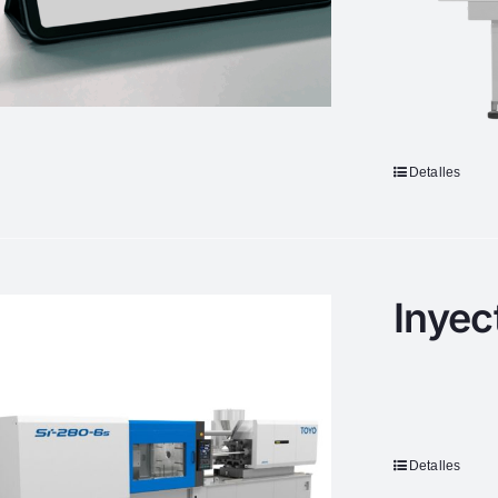
Detalles
Inyec
Detalles