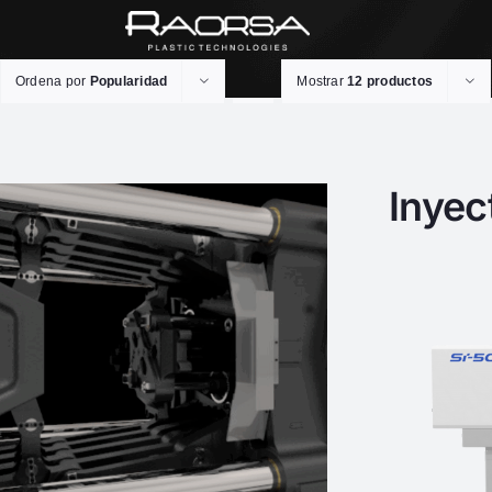
Ordena por
Popularidad
Mostrar
12 productos
Inyec