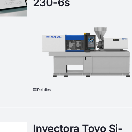
230-6s
Detalles
Inyectora Toyo Si-