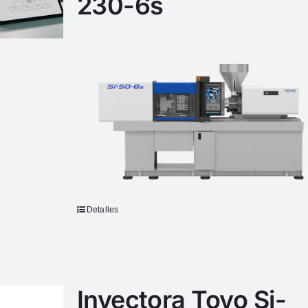
230-6s
Detalles
Inyectora Toyo Si-