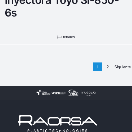
Inyectora Toyo Si-850-
6s
Detalles
1
2
Siguiente