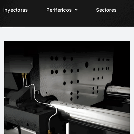
Inyectoras
Periféricos
Sectores