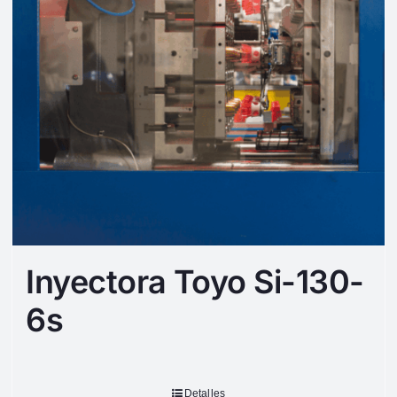
Inyectora Toyo Si-130-
6s
Detalles