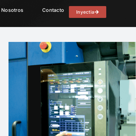
Nosotros
Contacto
Inyectia