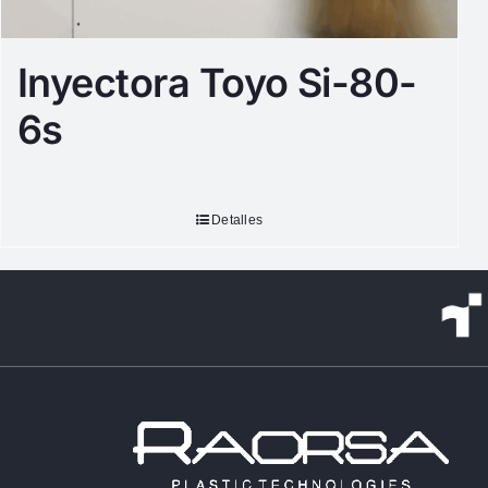
Inyectora Toyo Si-80-
6s
Detalles