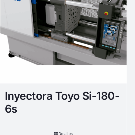
Inyectora Toyo Si-180-
6s
Detalles