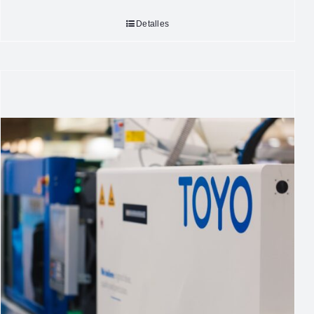
Detalles