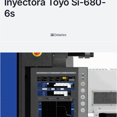
Inyectora Toyo Si-680-
6s
Detalles