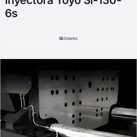
Inyectora Toyo Si-130-
6s
Detalles