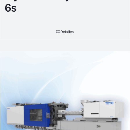
6s
Detalles