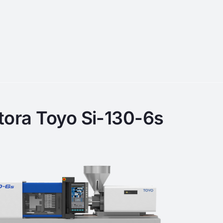
tora Toyo Si-130-6s