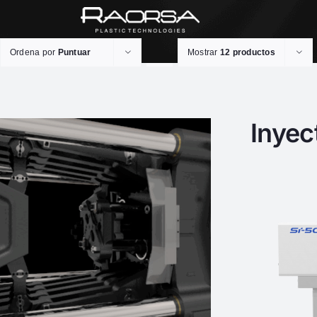
Ordena por
Puntuar
Mostrar
12 productos
Inyec