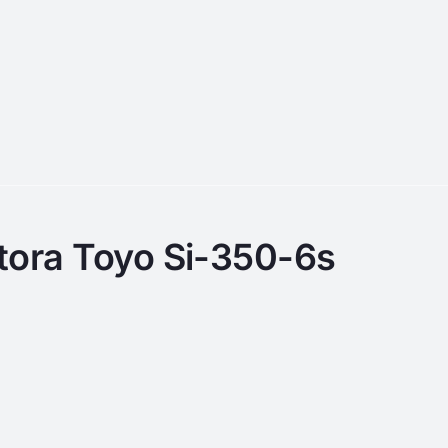
tora Toyo Si-350-6s