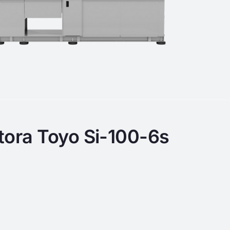
tora Toyo Si-100-6s