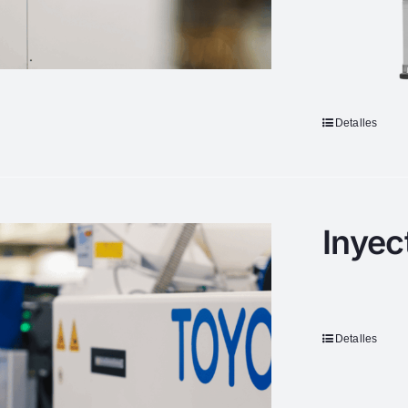
Detalles
Inyec
Detalles