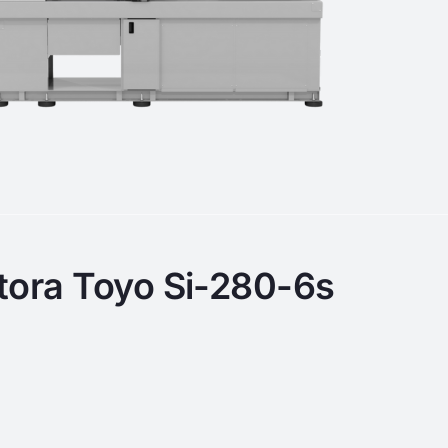
tora Toyo Si-280-6s