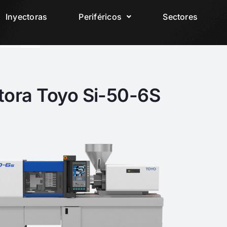
Inyectoras
Periféricos
Sectores
tora Toyo Si-50-6S