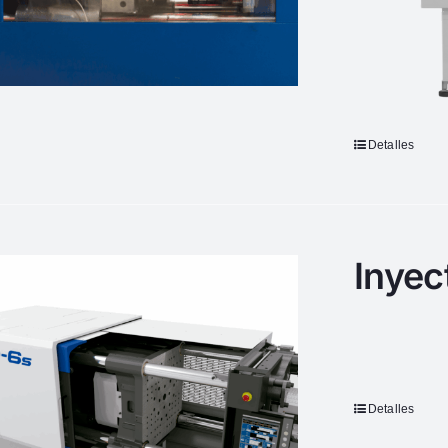
Detalles
Inyec
Detalles