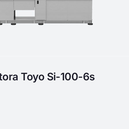
tora Toyo Si-100-6s