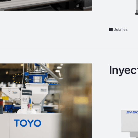
Detalles
Inyec