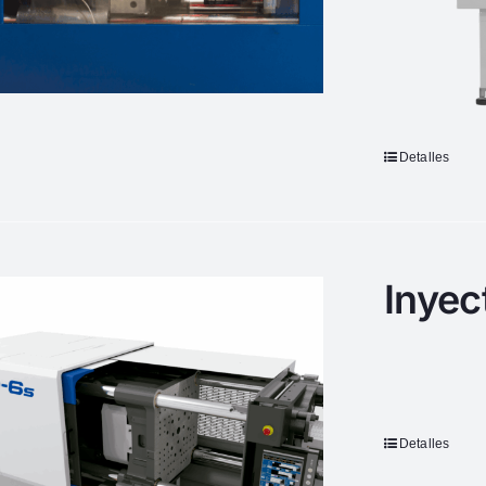
Detalles
Inyec
Detalles