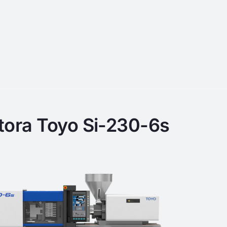
tora Toyo Si-230-6s