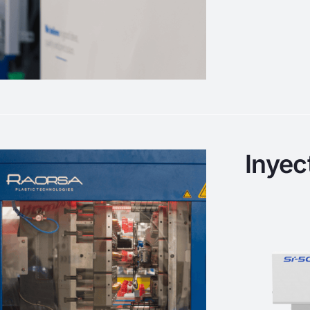
Inyec