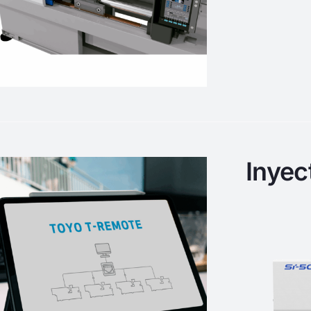
Inyec