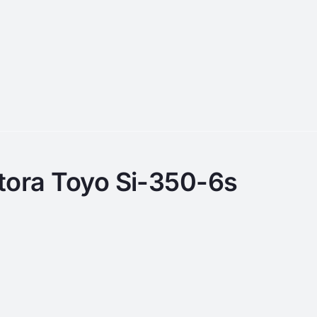
tora Toyo Si-350-6s