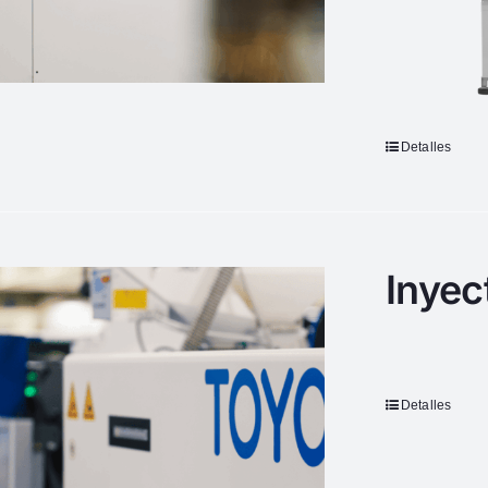
Detalles
Inyec
Detalles