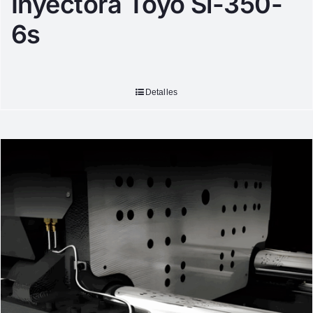
Inyectora Toyo Si-350-
6s
Detalles