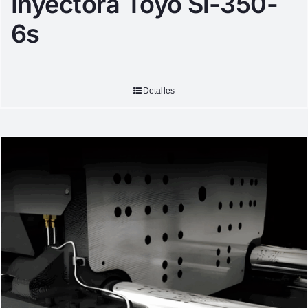
Inyectora Toyo Si-350-
6s
Detalles