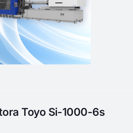
tora Toyo Si-1000-6s