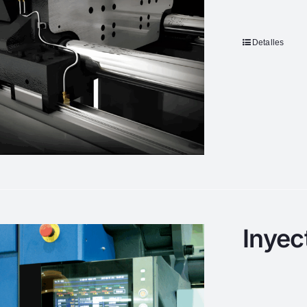
Detalles
Inyec