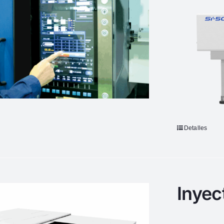
Detalles
Inyec