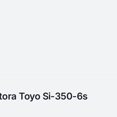
tora Toyo Si-350-6s