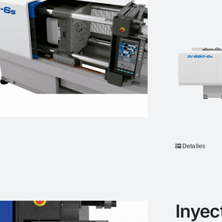
Detalles
Inyec