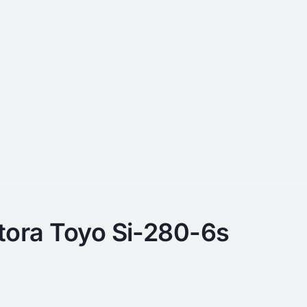
tora Toyo Si-280-6s