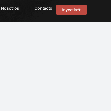
Nosotros
Contacto
Inyectia