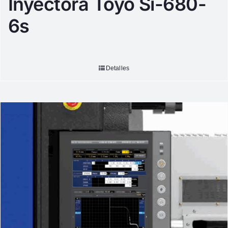
Inyectora Toyo Si-680-
6s
Detalles