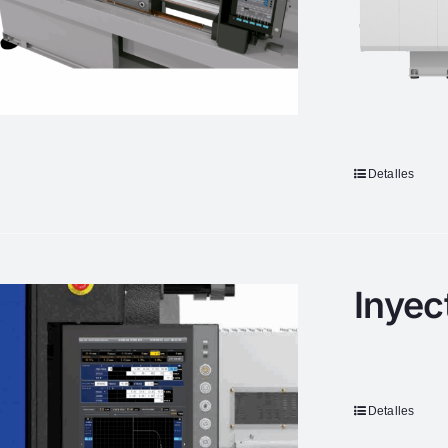
Detalles
Inyec
Detalles