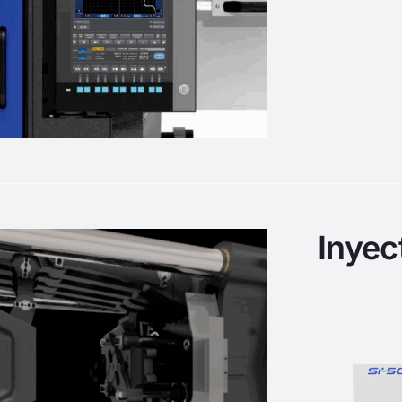
Inyec