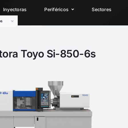
Inyectoras
Periféricos
Sectores
os
tora Toyo Si-850-6s