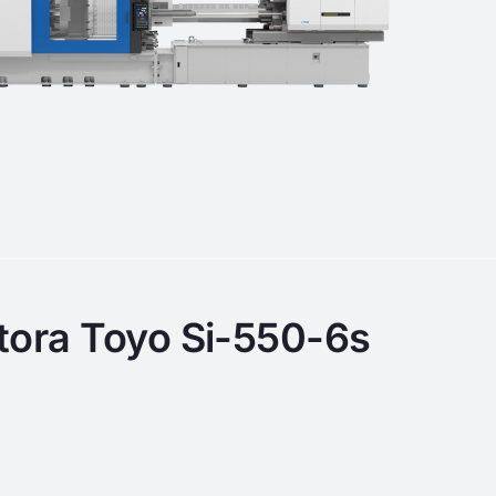
tora Toyo Si-550-6s