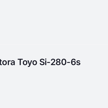
tora Toyo Si-280-6s