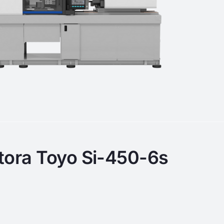
tora Toyo Si-450-6s