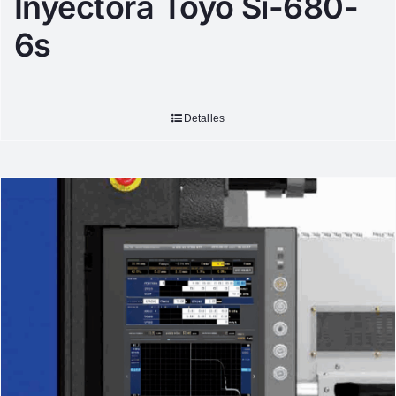
Inyectora Toyo Si-680-
6s
Detalles