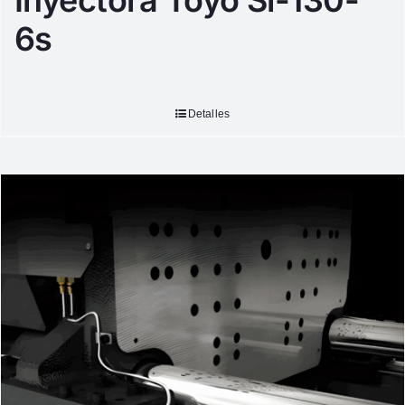
Inyectora Toyo Si-130-
6s
Detalles