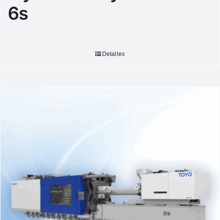
6s
Detalles