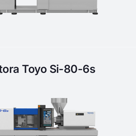
tora Toyo Si-80-6s