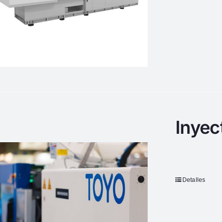
Inyec
Detalles