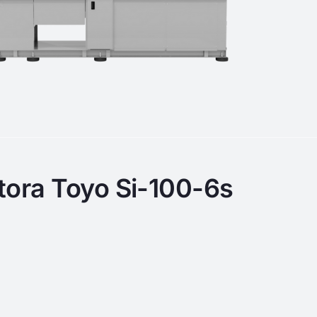
tora Toyo Si-100-6s