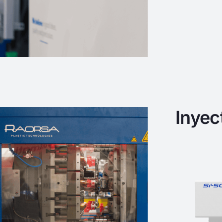
Inyec