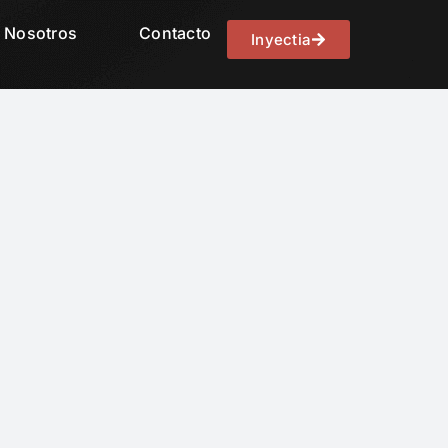
Nosotros
Contacto
Inyectia