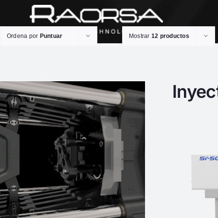
Ordena por
Puntuar
Mostrar
12 productos
Inyec