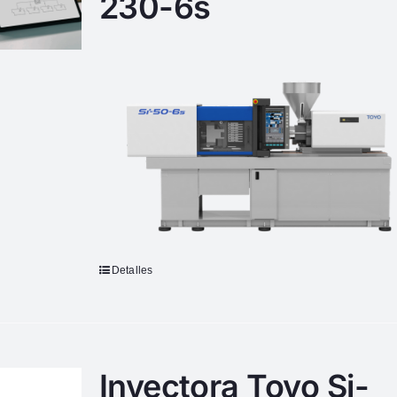
230-6s
Detalles
Inyectora Toyo Si-