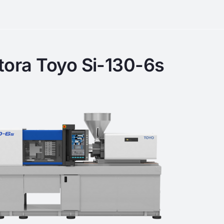
tora Toyo Si-130-6s