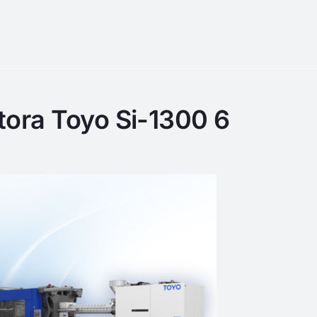
tora Toyo Si-1300 6