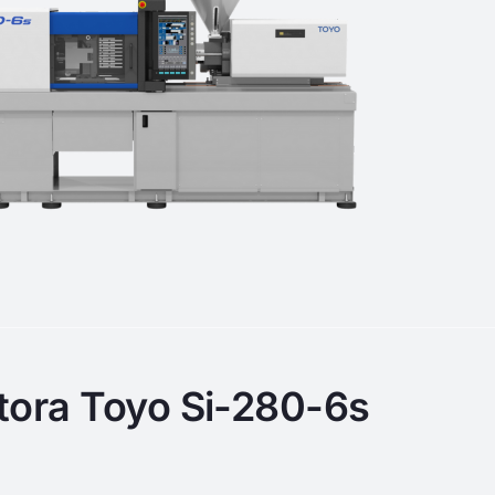
tora Toyo Si-280-6s