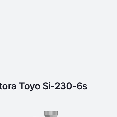
tora Toyo Si-230-6s