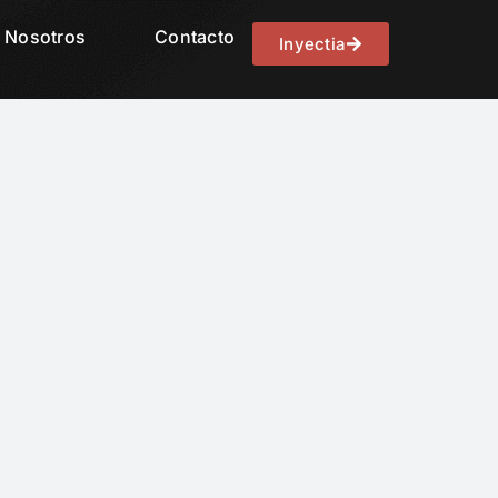
Nosotros
Contacto
Inyectia