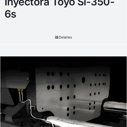
Inyectora Toyo Si-350-
6s
Detalles