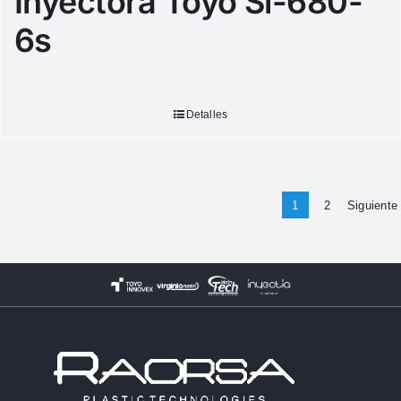
Inyectora Toyo Si-680-
6s
Detalles
1
2
Siguiente