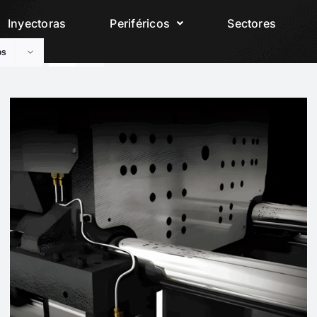
Inyectoras
Periféricos
Sectores
os