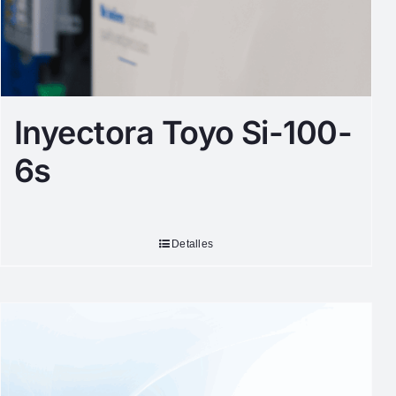
Inyectora Toyo Si-100-
6s
Detalles