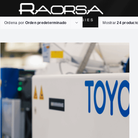
Ordena por
Orden predeterminado
Mostrar
24 product