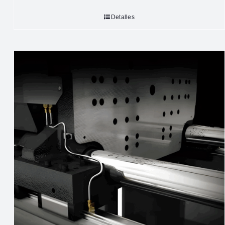
Detalles