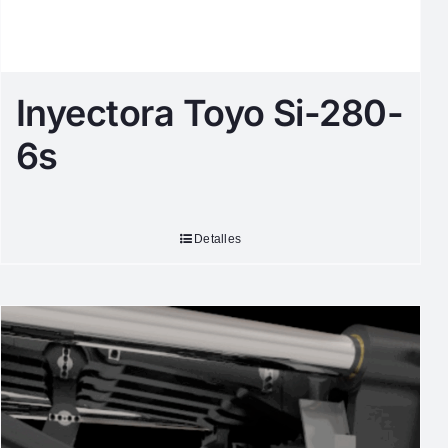
Inyectora Toyo Si-280-
6s
Detalles