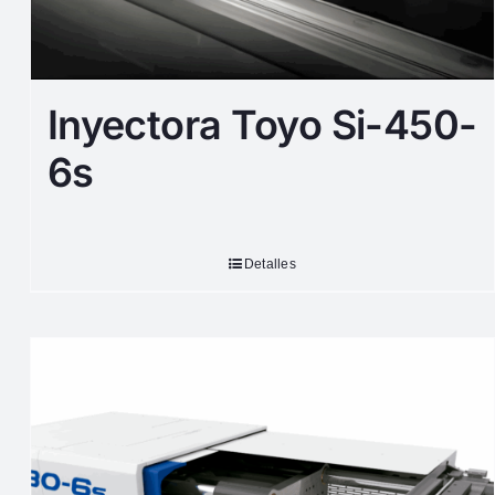
Inyectora Toyo Si-450-
6s
Detalles