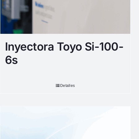
Inyectora Toyo Si-100-
6s
Detalles