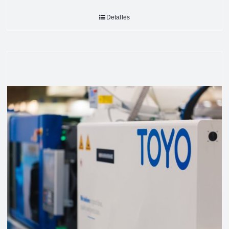
Detalles