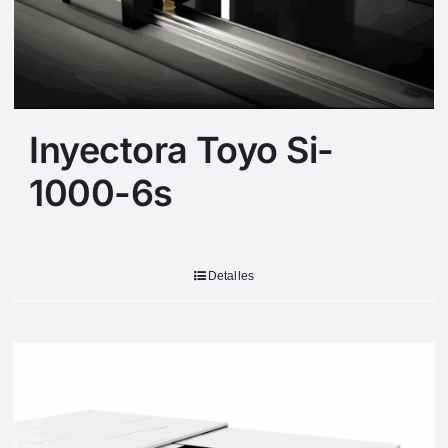
Inyectora Toyo Si-
1000-6s
Detalles