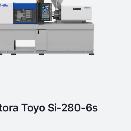
tora Toyo Si-280-6s