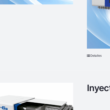
Detalles
Inyec