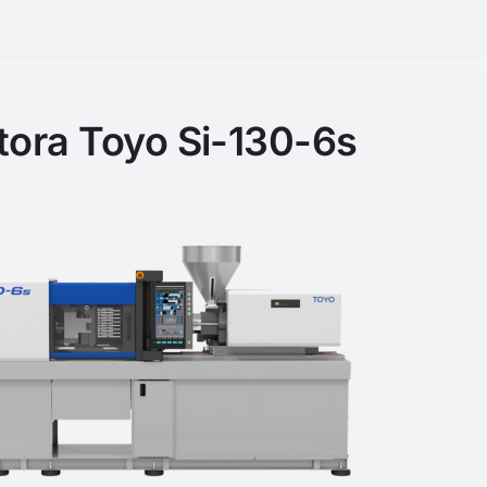
tora Toyo Si-130-6s