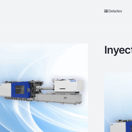
Detalles
Inyec