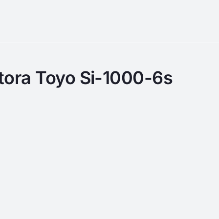
tora Toyo Si-1000-6s