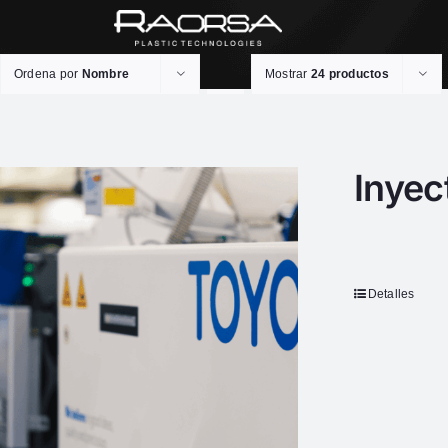
Ordena por
Nombre
Mostrar
24 productos
Inyec
Detalles