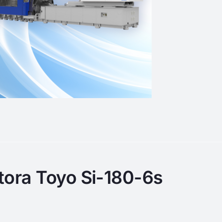
tora Toyo Si-180-6s