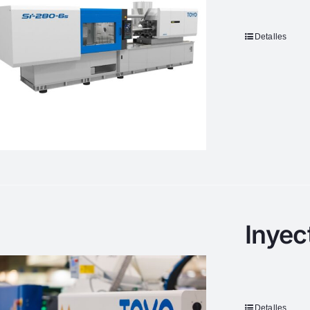
Detalles
Inyec
Detalles