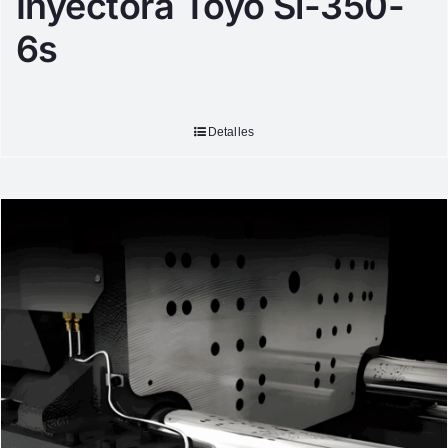
Inyectora Toyo Si-350-
6s
Detalles