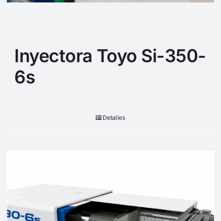
Inyectora Toyo Si-350-
6s
Detalles