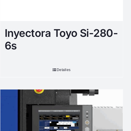
Inyectora Toyo Si-280-
6s
Detalles