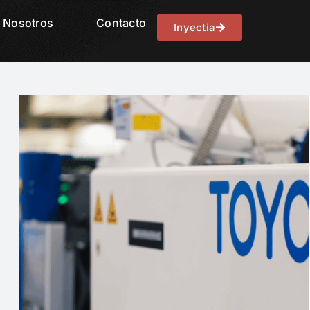
Nosotros
Contacto
Inyectia