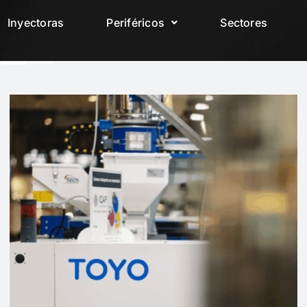
Inyectoras
Periféricos
Sectores