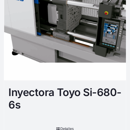
Inyectora Toyo Si-680-
6s
Detalles