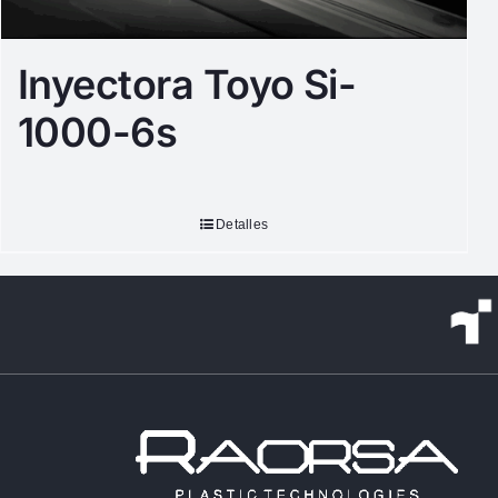
Inyectora Toyo Si-
1000-6s
Detalles