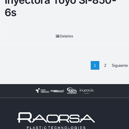
Inyectora Toyo Si-850-
6s
Detalles
1
2
Siguiente