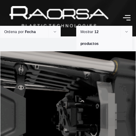
Ordena por
Fecha
Mostrar
12
productos