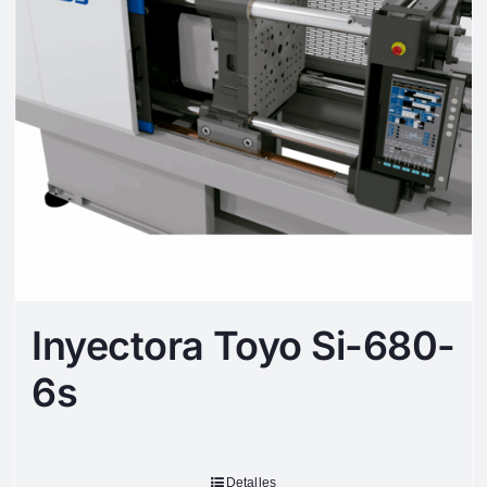
Inyectora Toyo Si-680-
6s
Detalles