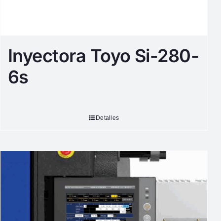
Inyectora Toyo Si-280-
6s
Detalles