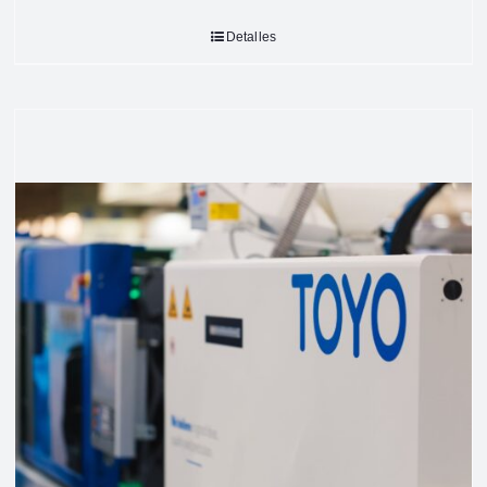
Detalles