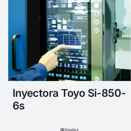
Inyectora Toyo Si-850-
6s
Detalles