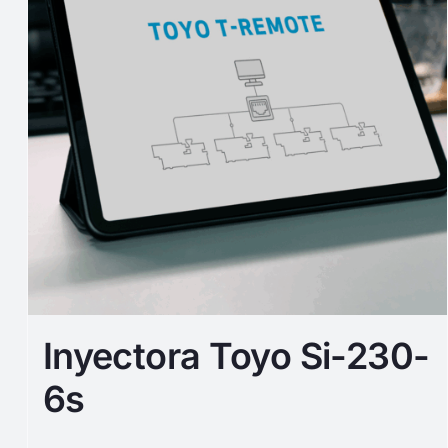
Inyectora Toyo Si-230-
6s