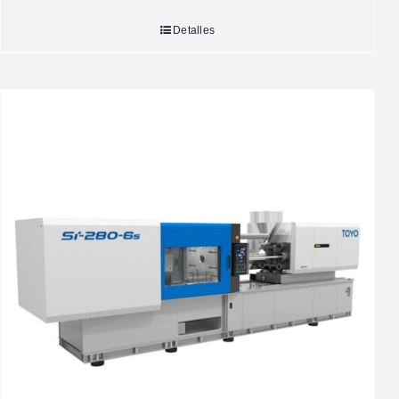
Detalles