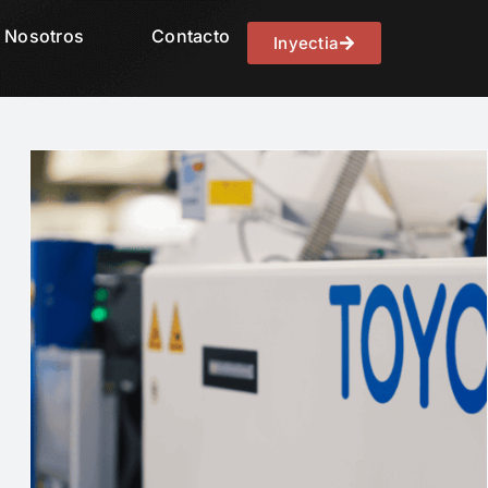
Nosotros
Contacto
Inyectia