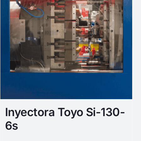
Inyectora Toyo Si-130-
6s