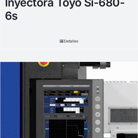
Inyectora Toyo Si-680-
6s
Detalles