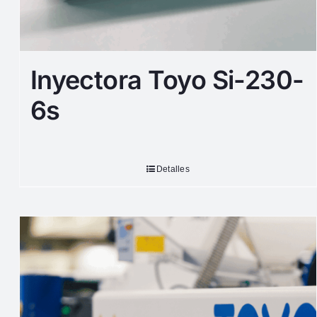
Inyectora Toyo Si-230-
6s
Detalles