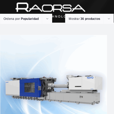
Ordena por
Popularidad
Mostrar
36 productos