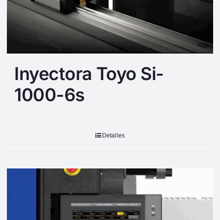
Inyectora Toyo Si-
1000-6s
Detalles