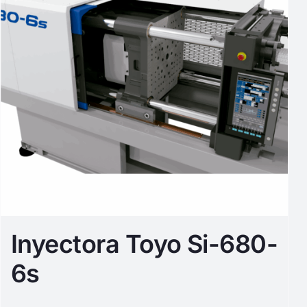
Inyectora Toyo Si-680-
6s