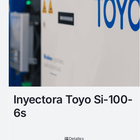
Inyectora Toyo Si-100-
6s
Detalles