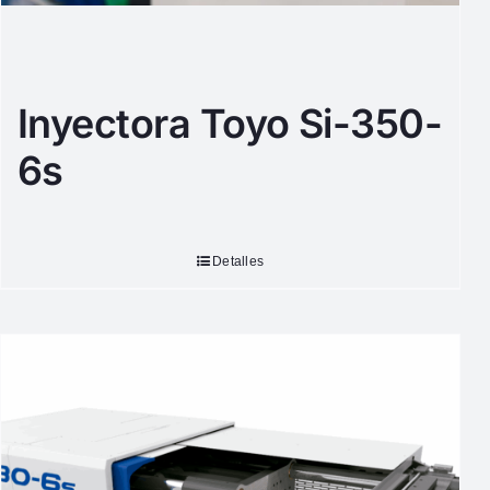
Inyectora Toyo Si-350-
6s
Detalles