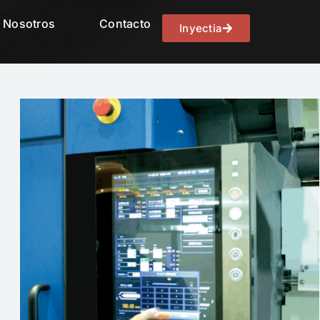
Nosotros
Contacto
Inyectia