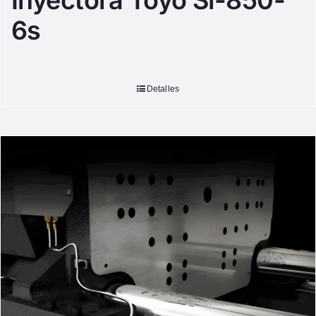
Inyectora Toyo Si-850-
6s
Detalles