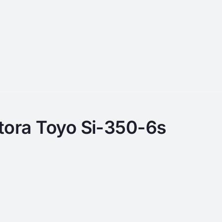
tora Toyo Si-350-6s