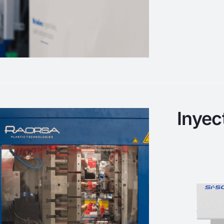
Inyec