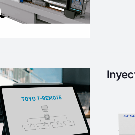
Inyec