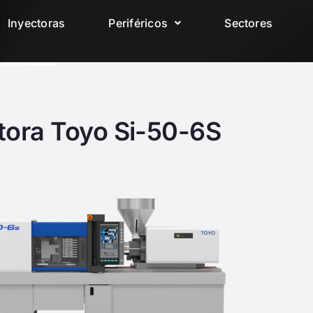
Inyectoras
Periféricos
Sectores
tora Toyo Si-50-6S