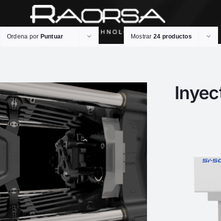
Ordena por
Puntuar
Mostrar
24 productos
Inyec