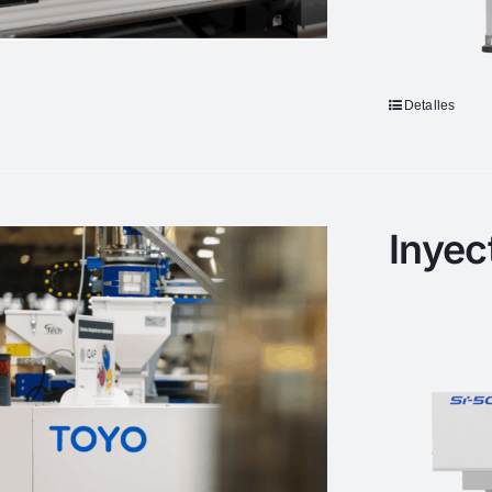
Detalles
Inyec