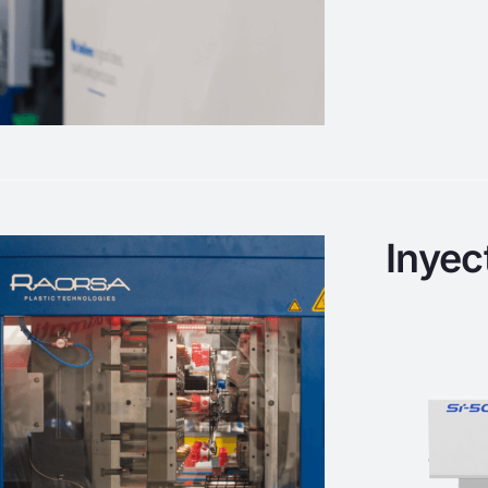
Inyec