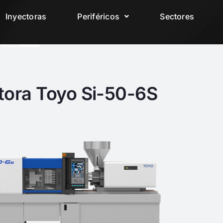
Inyectoras
Periféricos
Sectores
tora Toyo Si-50-6S