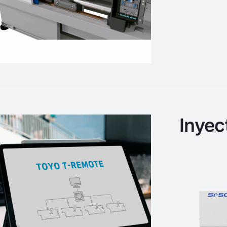
Inyec