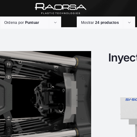
Ordena por
Puntuar
Mostrar
24 productos
Inyec