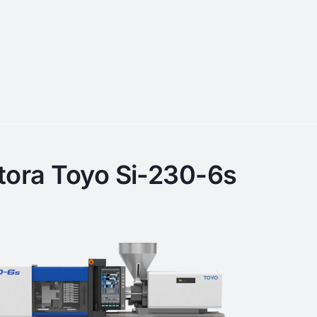
tora Toyo Si-230-6s