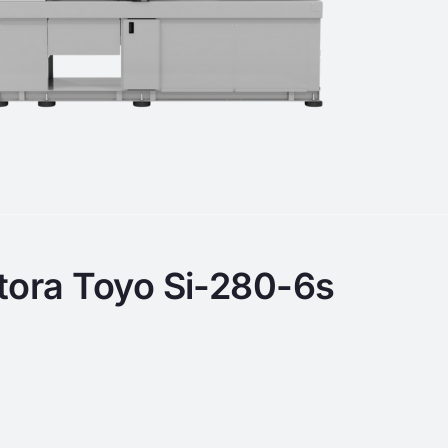
tora Toyo Si-280-6s