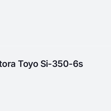
tora Toyo Si-350-6s