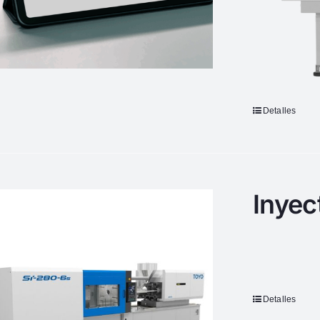
Detalles
Inyec
Detalles