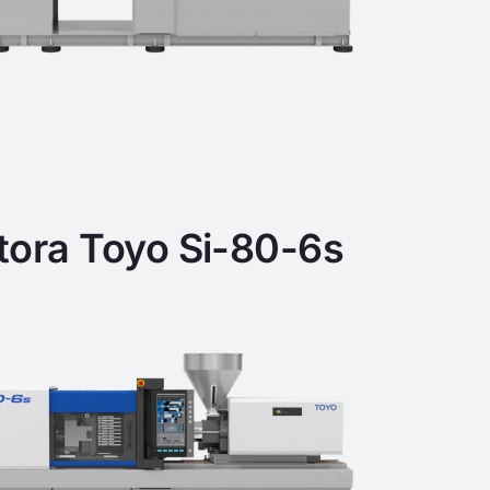
tora Toyo Si-80-6s