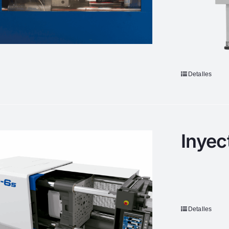
Detalles
Inyec
Detalles