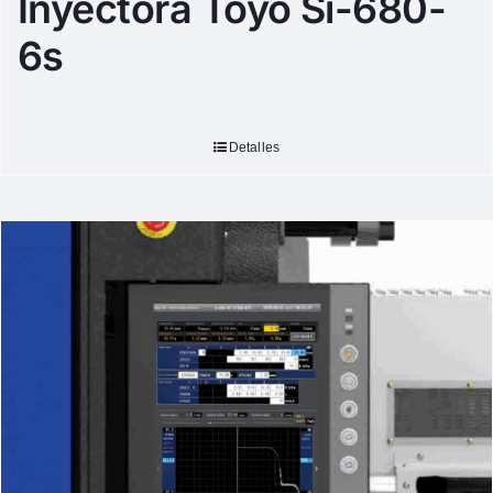
Inyectora Toyo Si-680-
6s
Detalles