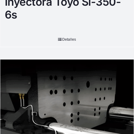
Inyectora Toyo Si-350-
6s
Detalles