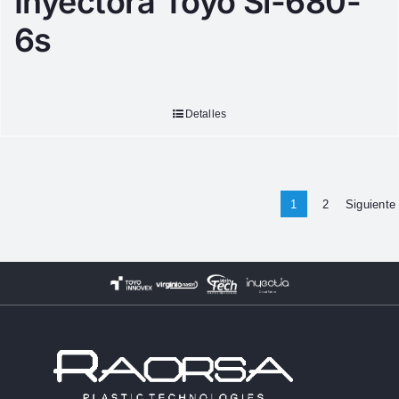
Inyectora Toyo Si-680-
6s
Detalles
1
2
Siguiente