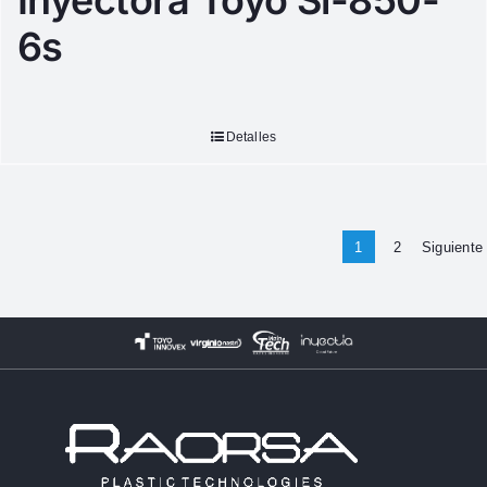
Inyectora Toyo Si-850-
6s
Detalles
1
2
Siguiente