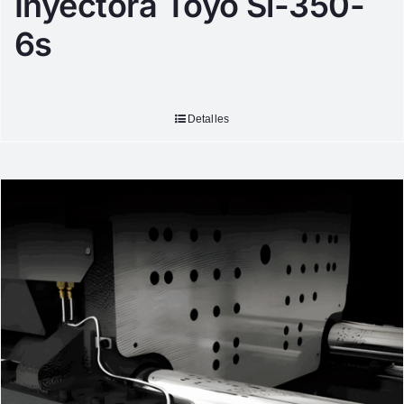
Inyectora Toyo Si-350-
6s
Detalles