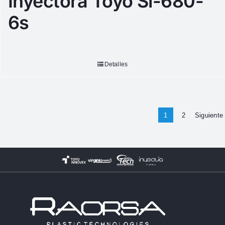
Inyectora Toyo Si-680-
6s
Detalles
1
2
Siguiente